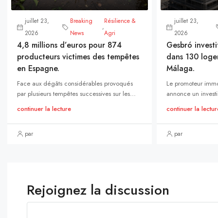
juillet 23,
Breaking
Résilience &
juillet 23,
,
2026
News
Agri
2026
4,8 millions d’euros pour 874
Gesbró investi
producteurs victimes des tempêtes
dans 130 loge
en Espagne.
Málaga.
Face aux dégâts considérables provoqués
Le promoteur immo
par plusieurs tempêtes successives sur les...
annonce un investi
continuer la lecture
continuer la lectur
par
par
Rejoignez la discussion