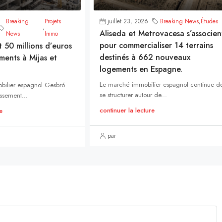
Breaking
Projets
juillet 23, 2026
Breaking News
,
Études
,
Aliseda et Metrovacesa s’associen
News
Immo
pour commercialiser 14 terrains
t 50 millions d’euros
destinés à 662 nouveaux
ments à Mijas et
logements en Espagne.
Le marché immobilier espagnol continue d
bilier espagnol Gesbró
se structurer autour de...
ssement...
continuer la lecture
e
par