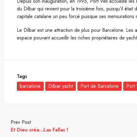
Depuis son inauguration, en 1995, Port Vell accueille les 
du Dilbar qui revient pour la troisième fois, puisqu’il étai
capitale catalane un peu forcé puisque ses mensurations n
Le Dilbar est une attraction de plus pour Barcelone. Les a
espace pouvant accueillir les riches propriétaires de yacht
Tags
barcelone
Dilbar yacht
Port de Barcelone
Port 
Prev Post
Et Dieu créa…Las Fallas !