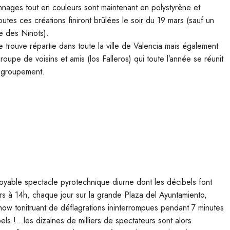
nnages tout en couleurs sont maintenant en polystyrène et
tes ces créations finiront brûlées le soir du 19 mars (sauf un
e des Ninots).
 se trouve répartie dans toute la ville de Valencia mais également
 groupe de voisins et amis (los Falleros) qui toute l’année se réunit
regroupement.
royable spectacle pyrotechnique diurne dont les décibels font
rs à 14h, chaque jour sur la grande Plaza del Ayuntamiento,
ow tonitruant de déflagrations ininterrompues pendant 7 minutes
bels !…les dizaines de milliers de spectateurs sont alors