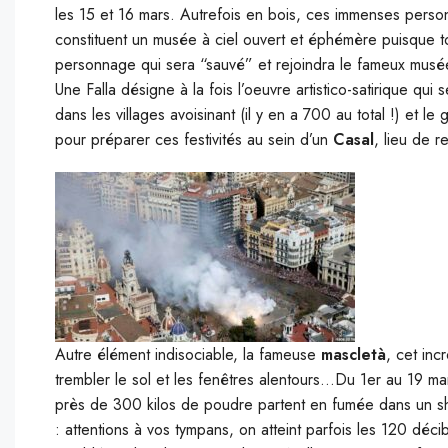
les 15 et 16 mars. Autrefois en bois, ces immenses perso
constituent un musée à ciel ouvert et éphémère puisque tou
personnage qui sera “sauvé” et rejoindra le fameux musé
Une Falla désigne à la fois l’oeuvre artistico-satirique qui
dans les villages avoisinant (il y en a 700 au total !) et le
pour préparer ces festivités au sein d’un
Casal
, lieu de 
Autre élément indisociable, la fameuse
mascletà
, cet inc
trembler le sol et les fenêtres alentours…Du 1er au 19 ma
près de 300 kilos de poudre partent en fumée dans un sh
: attentions à vos tympans, on atteint parfois les 120 déci