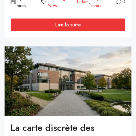
,
Latam
,
0
mois
News
Immo
Lire la suite
La carte discrète des