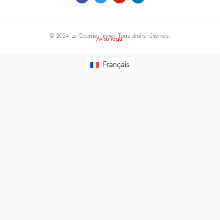
© 2024 Le Courrier Immo. Tous droits réservés.
Aviso legal
Français