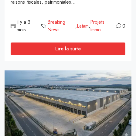
raisons fiscales, patrimoniales...
il y a 3
Breaking
Projets
,
Latam
,
0
mois
News
Immo
Lire la suite