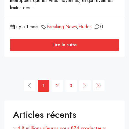
métropoles que les villes moyennes, et qui révèle les
limites des...
il y a 1 mois
Breaking News
,
Études
0
Lire la suite
1
2
3
Articles récents
4,8 millions d’euros pour 874 producteurs