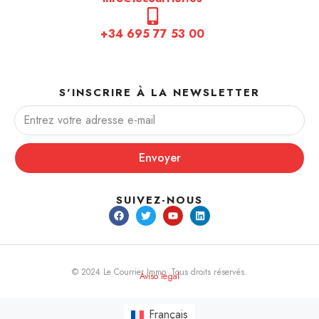
+34 695 77 53 00
S'INSCRIRE À LA NEWSLETTER
Envoyer
SUIVEZ-NOUS
© 2024 Le Courrier Immo. Tous droits réservés.
Aviso legal
Français