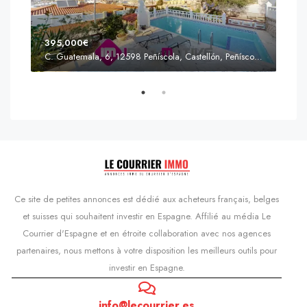
395,000€
C. Guatemala, 6, 12598 Peñíscola, Castellón, Peñíscola, Communauté valencienne
Prix
s'Agaró, Castell d'Aro, Platja d'Aro i s'Agaró, Bas-Ampurdan, Gérone, Catalogne, 17248, Espagne, Castell d'Aro, Catalogne, Espagne
Ce site de petites annonces est dédié aux acheteurs français, belges
et suisses qui souhaitent investir en Espagne. Affilié au média Le
Courrier d'Espagne et en étroite collaboration avec nos agences
partenaires, nous mettons à votre disposition les meilleurs outils pour
investir en Espagne.
info@lecourrier.es