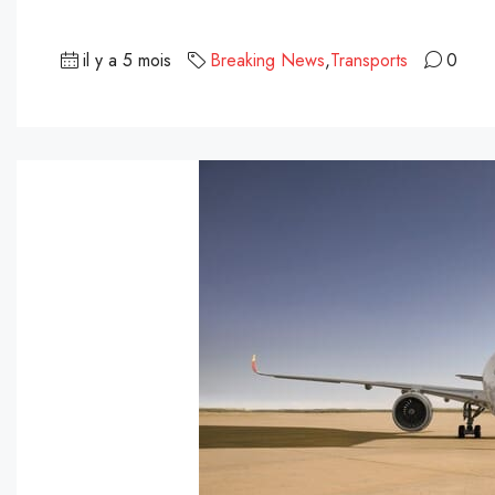
il y a 5 mois
Breaking News
,
Transports
0