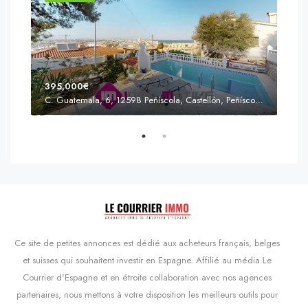
395,000€
C. Guatemala, 6, 12598 Peñíscola, Castellón, Peñíscola, Communauté valencienne
Prix
s'Agaró, Castell d'Aro, Platja d'Aro i s'Agaró, Bas-Ampurdan, Gérone, Catalogne, 17248, Espagne, Castell d'Aro, Catalogne, Espagne
Ce site de petites annonces est dédié aux acheteurs français, belges
et suisses qui souhaitent investir en Espagne. Affilié au média Le
Courrier d'Espagne et en étroite collaboration avec nos agences
partenaires, nous mettons à votre disposition les meilleurs outils pour