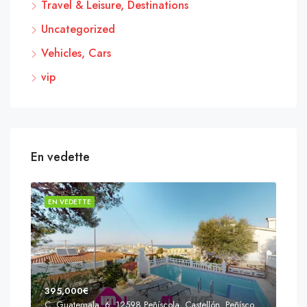
Travel & Leisure, Destinations
Uncategorized
Vehicles, Cars
vip
En vedette
EN VEDETTE
EN 
395,000€
C. Guatemala, 6, 12598 Peñíscola, Castellón, Peñíscola, Communauté valencienne