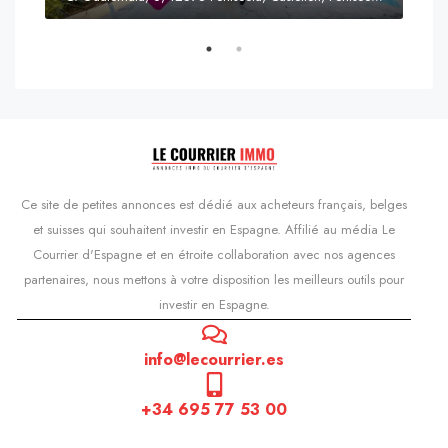
Prix
s'Agaró, Castell d'Aro, Platja d'Aro i s'Agaró, Bas-Ampurdan, Gérone, Catalogne, 17248, Espagne, Castell d'Aro, Catalogne, Espagne
Ce site de petites annonces est dédié aux acheteurs français, belges
et suisses qui souhaitent investir en Espagne. Affilié au média Le
Courrier d'Espagne et en étroite collaboration avec nos agences
partenaires, nous mettons à votre disposition les meilleurs outils pour
investir en Espagne.
info@lecourrier.es
+34 695 77 53 00