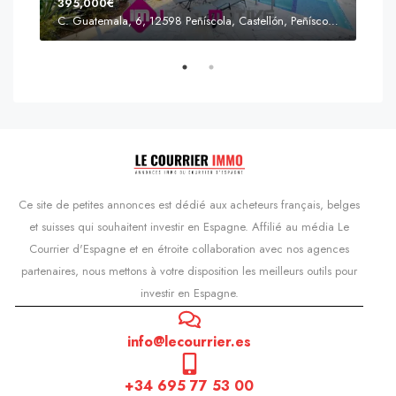
395,000€
C. Guatemala, 6, 12598 Peñíscola, Castellón, Peñíscola, Communauté valencienne
Prix
s'Agaró, Castell d'Aro, Platja d'Aro i s'Agaró, Bas-Ampurdan, Gérone, Catalogne, 17248, Espagne, Castell d'Aro, Catalogne, Espagne
Ce site de petites annonces est dédié aux acheteurs français, belges
et suisses qui souhaitent investir en Espagne. Affilié au média Le
Courrier d'Espagne et en étroite collaboration avec nos agences
partenaires, nous mettons à votre disposition les meilleurs outils pour
investir en Espagne.
info@lecourrier.es
+34 695 77 53 00