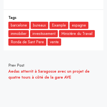
Tags
barcelone
bureaux
Eixample
espagne
immobilier
investissement
Ministère du Travail
Ronda de Sant Pere
vente
Prev Post
Aedas atterrit à Saragosse avec un projet de
quatre tours à côté de la gare AVE