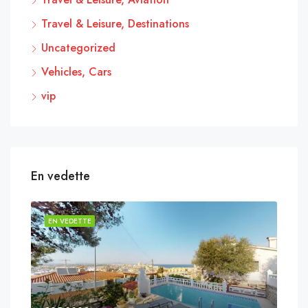
Travel & Leisure, Destinations
Uncategorized
Vehicles, Cars
vip
En vedette
EN VEDETTE
EN 