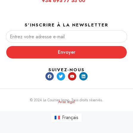
+34 695 77 53 00
S'INSCRIRE À LA NEWSLETTER
Envoyer
SUIVEZ-NOUS
© 2024 Le Courrier Immo. Tous droits réservés.
Aviso legal
Français