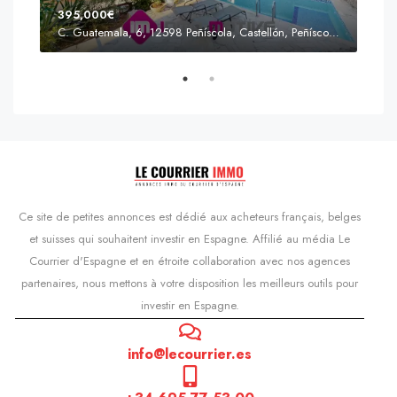
395,000€
C. Guatemala, 6, 12598 Peñíscola, Castellón, Peñíscola, Communauté valencienne
Prix
s'Agaró, Castell d'Aro, Platja d'Aro i s'Agaró, Bas-Ampurdan, Gérone, Catalogne, 17248, Espagne, Castell d'Aro, Catalogne, Espagne
Ce site de petites annonces est dédié aux acheteurs français, belges
et suisses qui souhaitent investir en Espagne. Affilié au média Le
Courrier d'Espagne et en étroite collaboration avec nos agences
partenaires, nous mettons à votre disposition les meilleurs outils pour
investir en Espagne.
info@lecourrier.es