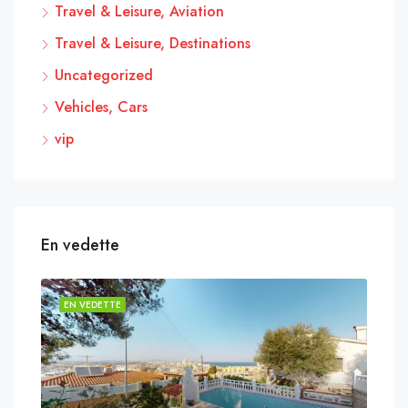
Travel & Leisure, Aviation
Travel & Leisure, Destinations
Uncategorized
Vehicles, Cars
vip
En vedette
EN VEDETTE
EN 