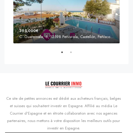
395,000€
C. Guatemala, 6, 12598 Peñíscola, Castellón, Peñíscola, Communauté valencienne
Prix
s'Agaró, Castell d'Aro, Platja d'Aro i s'Agaró, Bas-Ampurdan, Gérone, Catalogne, 17248, Espagne, Castell d'Aro, Catalogne, Espagne
Ce site de petites annonces est dédié aux acheteurs français, belges
et suisses qui souhaitent investir en Espagne. Affilié au média Le
Courrier d'Espagne et en étroite collaboration avec nos agences
partenaires, nous mettons à votre disposition les meilleurs outils pour
investir en Espagne.