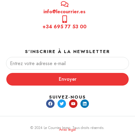
info@lecourrier.es
+34 695 77 53 00
S'INSCRIRE À LA NEWSLETTER
Envoyer
SUIVEZ-NOUS
© 2024 Le Courrier Immo. Tous droits réservés.
Aviso legal