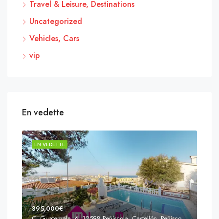
Travel & Leisure, Destinations
Uncategorized
Vehicles, Cars
vip
En vedette
EN VEDETTE
EN 
395,000€
C. Guatemala, 6, 12598 Peñíscola, Castellón, Peñíscola, Communauté valencienne