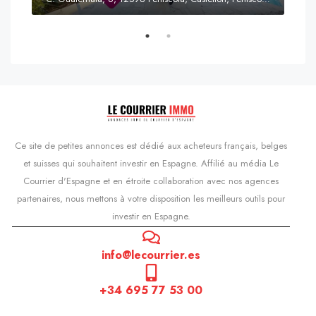
Prix
s'Agaró, Castell d'Aro, Platja d'Aro i s'Agaró, Bas-Ampurdan, Gérone, Catalogne, 17248, Espagne, Castell d'Aro, Catalogne, Espagne
Ce site de petites annonces est dédié aux acheteurs français, belges
et suisses qui souhaitent investir en Espagne. Affilié au média Le
Courrier d'Espagne et en étroite collaboration avec nos agences
partenaires, nous mettons à votre disposition les meilleurs outils pour
investir en Espagne.
info@lecourrier.es
+34 695 77 53 00