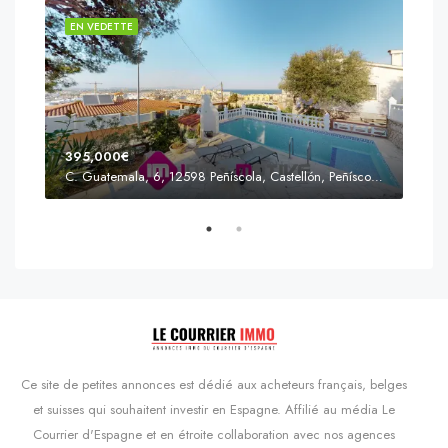
EN VEDETTE
EN 
395,000€
C. Guatemala, 6, 12598 Peñíscola, Castellón, Peñíscola, Communauté valencienne
Prix
s'Agaró, Castell d'Aro, Platja d'Aro i s'Agaró, Bas-Ampurdan, Gérone, Catalogne, 17248, Espagne, Castell d'Aro, Catalogne, Espagne
Ce site de petites annonces est dédié aux acheteurs français, belges
et suisses qui souhaitent investir en Espagne. Affilié au média Le
Courrier d'Espagne et en étroite collaboration avec nos agences