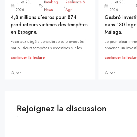
juillet 23,
Breaking
Résilience &
juillet 23,
,
2026
News
Agri
2026
4,8 millions d’euros pour 874
Gesbró investi
producteurs victimes des tempêtes
dans 130 loge
en Espagne.
Málaga.
Face aux dégâts considérables provoqués
Le promoteur immo
par plusieurs tempêtes successives sur les...
annonce un investi
continuer la lecture
continuer la lectur
par
par
Rejoignez la discussion