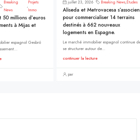
Breaking
Projets
juillet 23, 2026
Breaking News
,
Études
,
Aliseda et Metrovacesa s’associen
News
Immo
pour commercialiser 14 terrains
t 50 millions d’euros
destinés à 662 nouveaux
ments à Mijas et
logements en Espagne.
Le marché immobilier espagnol continue d
bilier espagnol Gesbró
se structurer autour de...
ssement...
continuer la lecture
e
par