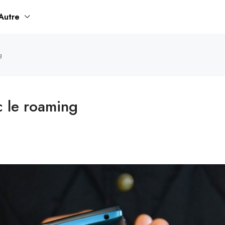
Autre
g
c le roaming