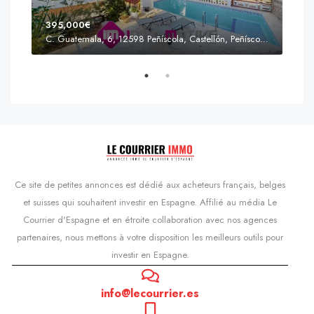
395,000€
C. Guatemala, 6, 12598 Peñíscola, Castellón, Peñíscola, Communauté valencienne
Prix
s'Agaró, Castell d'Aro, Platja d'Aro i s'Agaró, Bas-Ampurdan, Gérone, Catalogne, 17248, Espagne, Castell d'Aro, Catalogne, Espagne
Ce site de petites annonces est dédié aux acheteurs français, belges
et suisses qui souhaitent investir en Espagne. Affilié au média Le
Courrier d'Espagne et en étroite collaboration avec nos agences
partenaires, nous mettons à votre disposition les meilleurs outils pour
investir en Espagne.
info@lecourrier.es