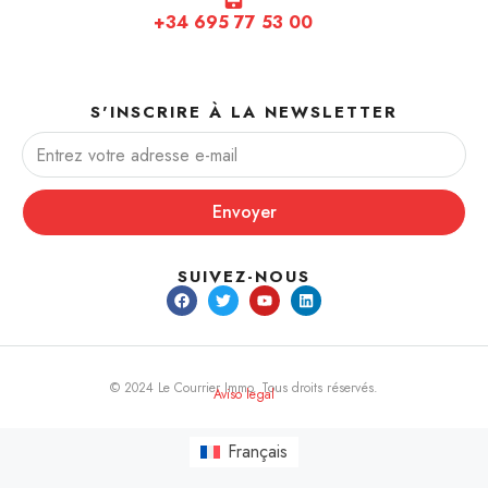
+34 695 77 53 00
S'INSCRIRE À LA NEWSLETTER
Envoyer
SUIVEZ-NOUS
© 2024 Le Courrier Immo. Tous droits réservés.
Aviso legal
Français