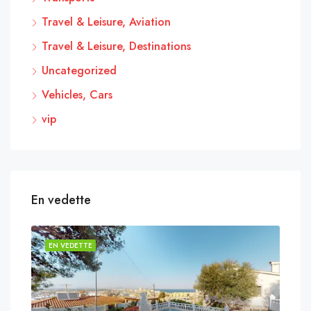
Travel & Leisure, Aviation
Travel & Leisure, Destinations
Uncategorized
Vehicles, Cars
vip
En vedette
EN VEDETTE
EN 