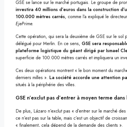
G
SE se lance sur le marché portugais. Le groupe de prom
investira 40 millions d’euros dans la construction d
100.000 mètres carrés
, comme l’a expliqué le direct
EjePrime.
Cette opération, qui sera la deuxième de GSE sur le sol 
délégué pour Merlin. En ce sens,
GSE sera responsable
plateforme logistique du géant dirigé par Ismael C
superficie de 100.000 mètres carrés et impliquera un inve
Ces deux opérations montrent « le bon moment du marché 
derniers milles ».
La société accorde une attention pa
situés à la périphérie des villes.
GSE n’exclut pas d’entrer à moyen terme dans 
De plus, Lázaro n’exclut pas « d’entrer sur le marché des
ce n’est pas sur la table, mais c’est un objectif de croiss
« finalement, cela dépend de la demande des clients ».