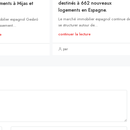
destinés à 662 nouveaux
ments à Mijas et
logements en Espagne.
Le marché immobilier espagnol continue d
bilier espagnol Gesbró
se structurer autour de...
ssement...
continuer la lecture
e
par