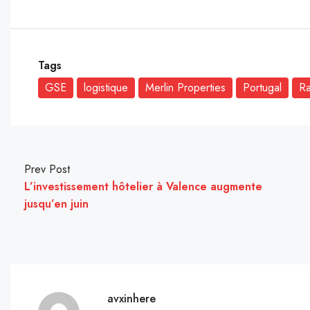
Tags
GSE
logistique
Merlin Properties
Portugal
R
Prev Post
L’investissement hôtelier à Valence augmente
jusqu’en juin
avxinhere