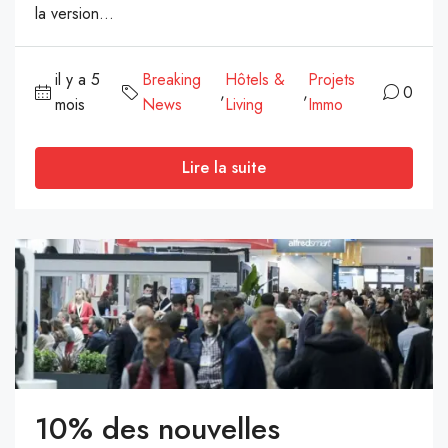
la version...
il y a 5
Breaking
Hôtels &
Projets
,
,
0
mois
News
Living
Immo
Lire la suite
10% des nouvelles