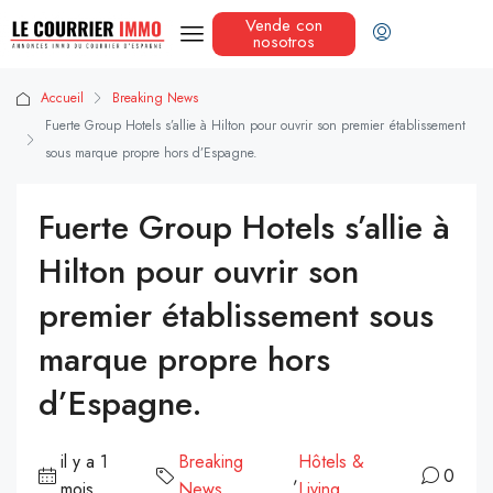
Vende con
nosotros
Accueil
Breaking News
Fuerte Group Hotels s’allie à Hilton pour ouvrir son premier établissement
sous marque propre hors d’Espagne.
Fuerte Group Hotels s’allie à
Hilton pour ouvrir son
premier établissement sous
marque propre hors
d’Espagne.
il y a 1
Breaking
Hôtels &
,
0
mois
News
Living