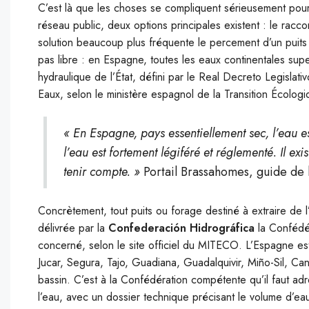
C’est là que les choses se compliquent sérieusement pour 
réseau public, deux options principales existent : le racc
solution beaucoup plus fréquente le percement d’un puits
pas libre : en Espagne, toutes les eaux continentales super
hydraulique de l’État, défini par le Real Decreto Legislat
Eaux, selon le ministère espagnol de la Transition Écolo
« En Espagne, pays essentiellement sec, l’eau es
l’eau est fortement légiféré et réglementé. Il exi
tenir compte. »
Portail Brassahomes, guide de l
Concrètement, tout puits ou forage destiné à extraire de 
délivrée par la
Confederación Hidrográfica
la Confédé
concerné, selon le site officiel du MITECO. L’Espagne es
Jucar, Segura, Tajo, Guadiana, Guadalquivir, Miño-Sil, C
bassin. C’est à la Confédération compétente qu’il faut a
l’eau, avec un dossier technique précisant le volume d’ea