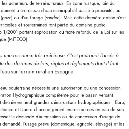
les acheteurs de terrains ruraux. En zone rustique, loin du
ordement à un réseau d’eau municipal s’il passe à proximité, ou
 (
pozo
) ou d’un forage (
sondeo
). Mais cette dernière option n’est
ficielles et souterraines font partie du domaine public
ivo 1/2001 portant approbation du texte refondu de la Loi sur les
gique (MITECO).
t une ressource très précieuse. C’est pourquoi l’accès à
ste des dizaines de lois, règles et règlements dont il faut
’eau sur terrain rural en Espagne
l’eau souterraine nécessite une autorisation ou une concession
ration Hydrographique compétente pour le bassin versant
t divisée en neuf grandes démarcations hydrographiques : Ebro,
antábrico et Duero chacune gérant les ressources en eau de son
dresser la demande d’autorisation ou de concession d’usage de
u demandé, l’usage prévu (domestique, agricole, élevage) et les