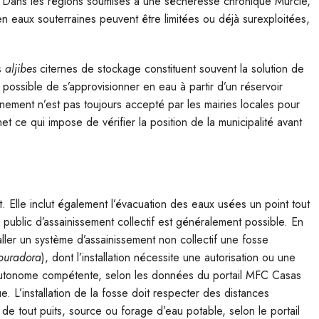
Dans les régions soumises à une sécheresse chronique Murcie,
en eaux souterraines peuvent être limitées ou déjà surexploitées,
es
aljibes
citernes de stockage constituent souvent la solution de
s possible de s’approvisionner en eau à partir d’un réservoir
onnement n’est pas toujours accepté par les mairies locales pour
t ce qui impose de vérifier la position de la municipalité avant
t. Elle inclut également l’évacuation des eaux usées un point tout
public d’assainissement collectif est généralement possible. En
aller un système d’assainissement non collectif une fosse
puradora
), dont l’installation nécessite une autorisation ou une
autonome compétente, selon les données du portail MFC Casas
. L’installation de la fosse doit respecter des distances
 de tout puits, source ou forage d’eau potable, selon le portail