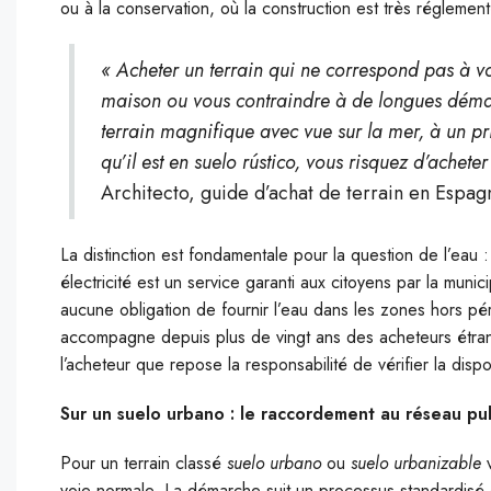
ou à la conservation, où la construction est très réglementé
« Acheter un terrain qui ne correspond pas à vo
maison ou vous contraindre à de longues démar
terrain magnifique avec vue sur la mer, à un pri
qu’il est en suelo rústico, vous risquez d’acheter
Architecto, guide d’achat de terrain en Espag
La distinction est fondamentale pour la question de l’eau
électricité est un service garanti aux citoyens par la municip
aucune obligation de fournir l’eau dans les zones hors péri
accompagne depuis plus de vingt ans des acheteurs étran
l’acheteur que repose la responsabilité de vérifier la dispo
Sur un suelo urbano : le raccordement au réseau pub
Pour un terrain classé
suelo urbano
ou
suelo urbanizable
v
voie normale. La démarche suit un processus standardisé e