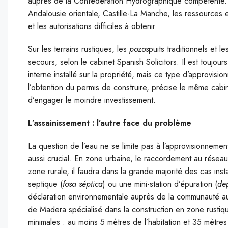
auprès de la Confédération Hydrographique compétente. 
Andalousie orientale, Castille-La Manche, les ressources 
et les autorisations difficiles à obtenir.
Sur les terrains rustiques, les
pozos
puits traditionnels et l
secours, selon le cabinet Spanish Solicitors. Il est toujour
interne installé sur la propriété, mais ce type d’approvisi
l’obtention du permis de construire, précise le même cabine
d’engager le moindre investissement.
L’assainissement : l’autre face du problème
La question de l’eau ne se limite pas à l’approvisionnemen
aussi crucial. En zone urbaine, le raccordement au réseau 
zone rurale, il faudra dans la grande majorité des cas inst
septique (
fosa séptica
) ou une mini-station d’épuration (
de
déclaration environnementale auprès de la communauté 
de Madera spécialisé dans la construction en zone rustique
minimales : au moins 5 mètres de l’habitation et 35 mètres