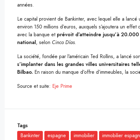
années.
Le capital provient de Bankinter, avec lequel elle a lancé
environ 150 millions d’euros, auxquels s’ajoutera un effet 
avec la banque et
prévoit d’atteindre jusqu’à 20.000
national
, selon
Cinco Días
.
La société, fondée par l’américain Ted Rollins, a lancé s
s’implanter dans les grandes villes universitaires te
Bilbao.
En raison du manque d’offre d’immeubles, la socié
Source et suite:
Eje Prime
Tags
Bankinter
espagne
immobilier
immobilier espag