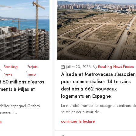
Breaking
Projets
juillet 23, 2026
Breaking News
,
Études
,
Aliseda et Metrovacesa s’associen
News
Immo
pour commercialiser 14 terrains
t 50 millions d’euros
destinés à 662 nouveaux
ments à Mijas et
logements en Espagne.
Le marché immobilier espagnol continue d
bilier espagnol Gesbró
se structurer autour de...
ssement...
continuer la lecture
e