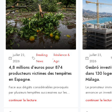
juillet 23,
Breaking
Résilience &
juillet 23,
,
2026
News
Agri
2026
4,8 millions d’euros pour 874
Gesbró investi
producteurs victimes des tempêtes
dans 130 loge
en Espagne.
Málaga.
Face aux dégâts considérables provoqués
Le promoteur immo
par plusieurs tempêtes successives sur les...
annonce un investi
continuer la lecture
continuer la lectur