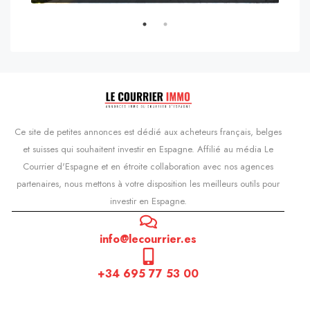
s'Agaró, Castell d'Aro, Platja d'Aro i s'Agaró, Bas-Ampurdan, Gérone, Catalogne, 17248, Espagne, Castell d'Aro, Catalogne, Espagne
Ce site de petites annonces est dédié aux acheteurs français, belges
et suisses qui souhaitent investir en Espagne. Affilié au média Le
Courrier d'Espagne et en étroite collaboration avec nos agences
partenaires, nous mettons à votre disposition les meilleurs outils pour
investir en Espagne.
info@lecourrier.es
+34 695 77 53 00