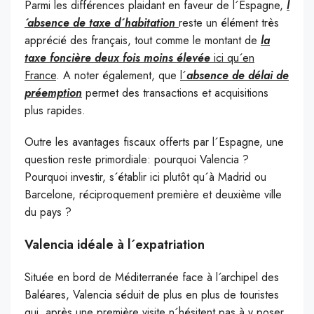
Parmi les différences plaidant en faveur de l´Espagne,
l
´absence de taxe d´habitation
reste un élément très
apprécié des français, tout comme le montant de
la
taxe foncière deux fois moins élevée
ici qu´en
France
. A noter également, que
l´
absence de délai de
préemption
permet des transactions et acquisitions
plus rapides.
Outre les avantages fiscaux offerts par l´Espagne, une
question reste primordiale: pourquoi Valencia ?
Pourquoi investir, s´établir ici plutôt qu´à Madrid ou
Barcelone, réciproquement première et deuxième ville
du pays ?
Valencia idéale à l´expatriation
Située en bord de Méditerranée face à l´archipel des
Baléares, Valencia séduit de plus en plus de touristes
qui, après une première visite n´hésitent pas à y poser