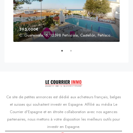
395,000€
C. Guatemala, 6, 12598 Peñíscola, Castellón, Peñíscola, Communauté valencienne
Prix
s'Agaró, Castell d'Aro, Platja d'Aro i s'Agaró, Bas-Ampurdan, Gérone, Catalogne, 17248, Espagne, Castell d'Aro, Catalogne, Espagne
Ce site de petites annonces est dédié aux acheteurs français, belges
et suisses qui souhaitent investir en Espagne. Affilié au média Le
Courrier d'Espagne et en étroite collaboration avec nos agences
partenaires, nous mettons à votre disposition les meilleurs outils pour
investir en Espagne.