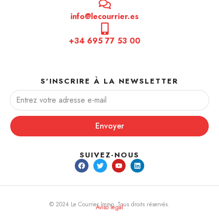
info@lecourrier.es
+34 695 77 53 00
S'INSCRIRE À LA NEWSLETTER
Envoyer
SUIVEZ-NOUS
© 2024 Le Courrier Immo. Tous droits réservés.
Aviso legal