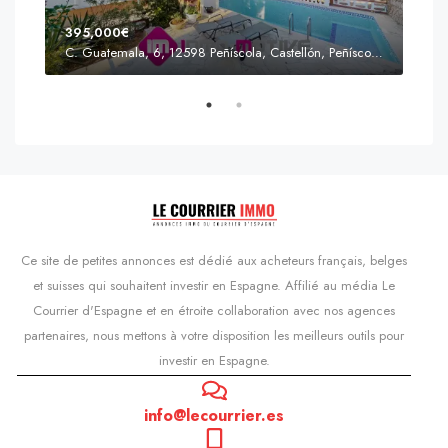
395,000€
C. Guatemala, 6, 12598 Peñíscola, Castellón, Peñíscola, Communauté valencienne
Prix
s'Agaró, Castell d'Aro, Platja d'Aro i s'Agaró, Bas-Ampurdan, Gérone, Catalogne, 17248, Espagne, Castell d'Aro, Catalogne, Espagne
Ce site de petites annonces est dédié aux acheteurs français, belges
et suisses qui souhaitent investir en Espagne. Affilié au média Le
Courrier d'Espagne et en étroite collaboration avec nos agences
partenaires, nous mettons à votre disposition les meilleurs outils pour
investir en Espagne.
info@lecourrier.es