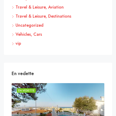
Travel & Leisure, Aviation
Travel & Leisure, Destinations
Uncategorized
Vehicles, Cars
vip
En vedette
EN VEDETTE
EN 