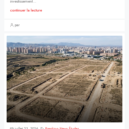
investissement...
continuer la lecture
par
juillet 23, 2026
Breaking News
,
Études