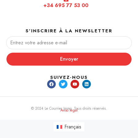
+34 695 77 53 00
S'INSCRIRE À LA NEWSLETTER
Envoyer
SUIVEZ-NOUS
© 2024 Le Courrier Immo. Tous droits réservés.
Aviso legal
Français