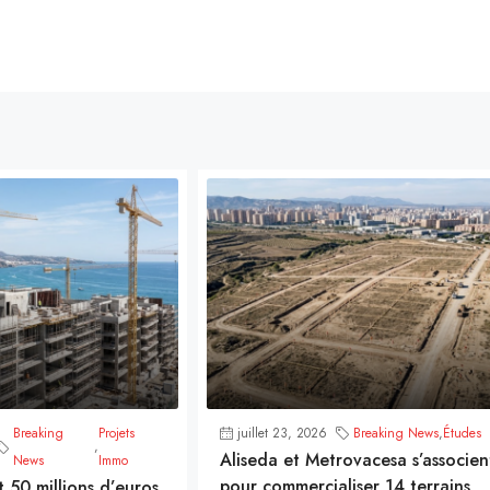
Breaking
Projets
juillet 23, 2026
Breaking News
,
Études
,
Aliseda et Metrovacesa s’associen
News
Immo
pour commercialiser 14 terrains
t 50 millions d’euros