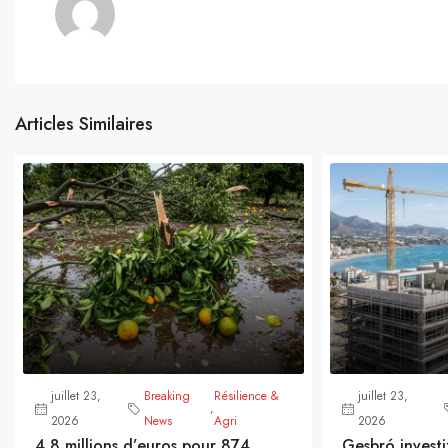
Articles Similaires
juillet 23,
Breaking
Résilience &
juillet 23,
,
2026
News
Agri
2026
4,8 millions d’euros pour 874
Gesbró investi