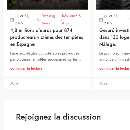
juillet 23,
Breaking
Résilience &
juillet 23,
,
2026
News
Agri
2026
4,8 millions d’euros pour 874
Gesbró investi
producteurs victimes des tempêtes
dans 130 loge
en Espagne.
Málaga.
Face aux dégâts considérables provoqués
Le promoteur immo
par plusieurs tempêtes successives sur les...
annonce un investi
continuer la lecture
continuer la lectur
par
par
Rejoignez la discussion