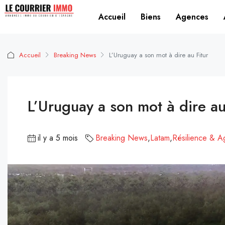
Accueil
Biens
Agences
Accueil
Breaking News
L’Uruguay a son mot à dire au Fitur
L’Uruguay a son mot à dire au
il y a 5 mois
Breaking News
,
Latam
,
Résilience & Ag