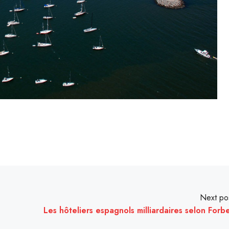
Next po
Les hôteliers espagnols milliardaires selon Forb