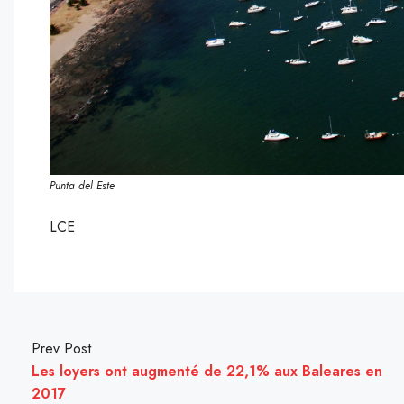
Punta del Este
LCE
Prev Post
Les loyers ont augmenté de 22,1% aux Baleares en
2017