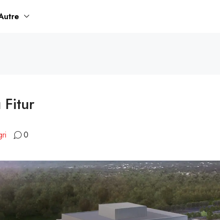
Autre
 Fitur
ri
0