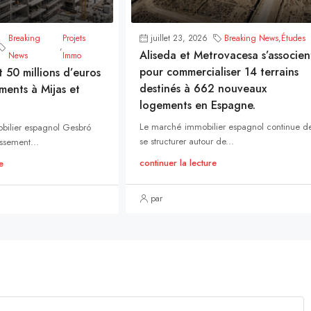
Breaking
Projets
juillet 23, 2026
Breaking News
,
Études
,
Aliseda et Metrovacesa s’associen
News
Immo
pour commercialiser 14 terrains
t 50 millions d’euros
destinés à 662 nouveaux
ments à Mijas et
logements en Espagne.
Le marché immobilier espagnol continue d
bilier espagnol Gesbró
se structurer autour de...
ssement...
continuer la lecture
e
par