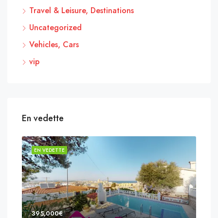
Travel & Leisure, Destinations
Uncategorized
Vehicles, Cars
vip
En vedette
EN VEDETTE
EN 
395,000€