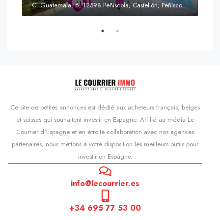
C. Guatemala, 6, 12598 Peñíscola, Castellón, Peñíscola, Communauté valencienne
Prix
s'Agaró, Castell d'Aro, Platja d'Aro i s'Agaró, Bas-Ampurdan, Gérone, Catalogne, 17248, Espagne, Castell d'Aro, Catalogne, Espagne
Ce site de petites annonces est dédié aux acheteurs français, belges
et suisses qui souhaitent investir en Espagne. Affilié au média Le
Courrier d'Espagne et en étroite collaboration avec nos agences
partenaires, nous mettons à votre disposition les meilleurs outils pour
investir en Espagne.
info@lecourrier.es
+34 695 77 53 00