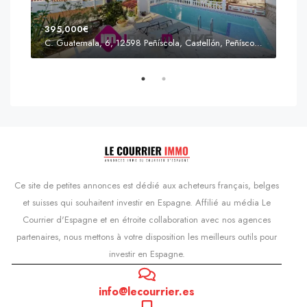
395,000€
C. Guatemala, 6, 12598 Peñíscola, Castellón, Peñíscola, Communauté valencienne
Prix
s'Agaró, Castell d'Aro, Platja d'Aro i s'Agaró, Bas-Ampurdan, Gérone, Catalogne, 17248, Espagne, Castell d'Aro, Catalogne, Espagne
Ce site de petites annonces est dédié aux acheteurs français, belges
et suisses qui souhaitent investir en Espagne. Affilié au média Le
Courrier d'Espagne et en étroite collaboration avec nos agences
partenaires, nous mettons à votre disposition les meilleurs outils pour
investir en Espagne.
info@lecourrier.es