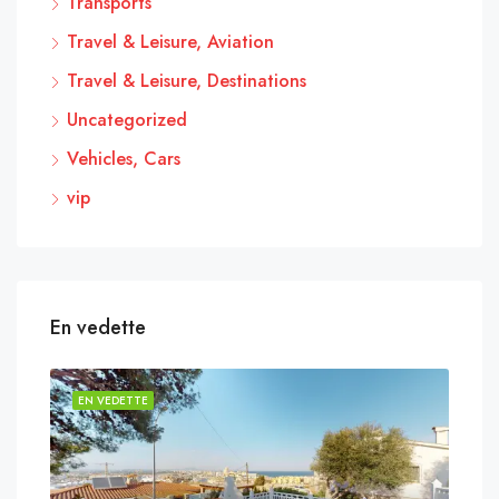
Transports
Travel & Leisure, Aviation
Travel & Leisure, Destinations
Uncategorized
Vehicles, Cars
vip
En vedette
EN VEDETTE
EN 