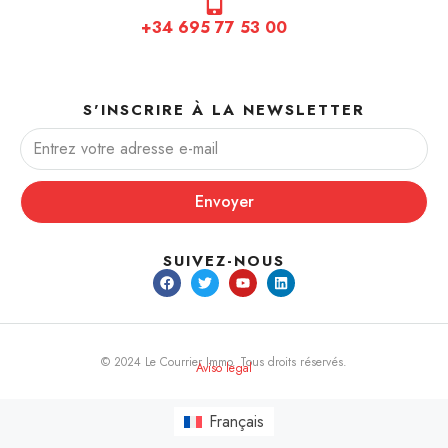
+34 695 77 53 00
S'INSCRIRE À LA NEWSLETTER
Envoyer
SUIVEZ-NOUS
© 2024 Le Courrier Immo. Tous droits réservés.
Aviso legal
Français