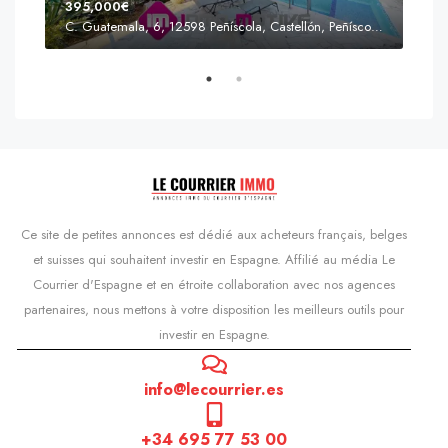
395,000€
C. Guatemala, 6, 12598 Peñíscola, Castellón, Peñíscola, Communauté valencienne
Prix
s'Agaró, Castell d'Aro, Platja d'Aro i s'Agaró, Bas-Ampurdan, Gérone, Catalogne, 17248, Espagne, Castell d'Aro, Catalogne, Espagne
Ce site de petites annonces est dédié aux acheteurs français, belges
et suisses qui souhaitent investir en Espagne. Affilié au média Le
Courrier d'Espagne et en étroite collaboration avec nos agences
partenaires, nous mettons à votre disposition les meilleurs outils pour
investir en Espagne.
info@lecourrier.es
+34 695 77 53 00