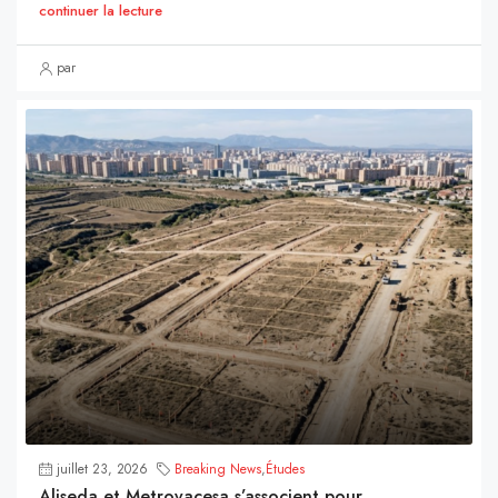
continuer la lecture
par
juillet 23, 2026
Breaking News
,
Études
Aliseda et Metrovacesa s’associent pour