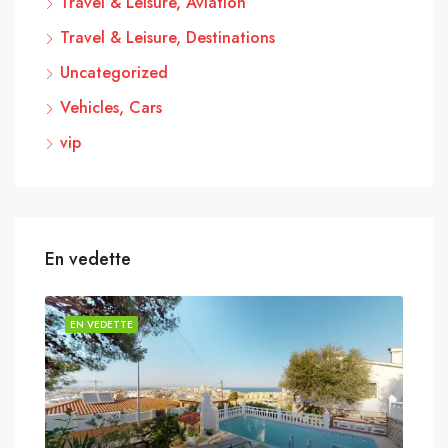
Travel & Leisure, Aviation
Travel & Leisure, Destinations
Uncategorized
Vehicles, Cars
vip
En vedette
EN VEDETTE
EN 