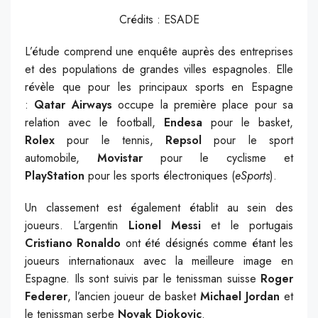
Crédits : ESADE
L’étude comprend une enquête auprès des entreprises
et des populations de grandes villes espagnoles. Elle
révèle que
pour les principaux sports en Espagne
:
Qatar Airways
occupe la première place pour sa
relation avec le
football,
Endesa
pour le basket
,
Rolex
pour le
tennis,
Repsol
pour le sport
automobile,
Movistar
pour le cyclisme et
PlayStation
pour les sports électroniques (
eSports
).
Un classement est également établit au sein des
joueurs. L’argentin
Lionel Messi
et le portugais
Cristiano Ronaldo
ont été désignés comme étant les
joueurs internationaux avec la meilleure image en
Espagne. Ils sont suivis par le tenissman suisse
Roger
Federer
, l’ancien joueur de basket
Michael Jordan
et
le tenissman serbe
Novak Djokovic
.