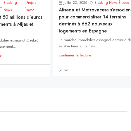
Breaking
Projets
juillet 23, 2026
Breaking News
,
Études
,
Aliseda et Metrovacesa s’associen
News
Immo
pour commercialiser 14 terrains
t 50 millions d’euros
destinés à 662 nouveaux
ments à Mijas et
logements en Espagne.
Le marché immobilier espagnol continue d
bilier espagnol Gesbró
se structurer autour de...
ssement...
continuer la lecture
e
par