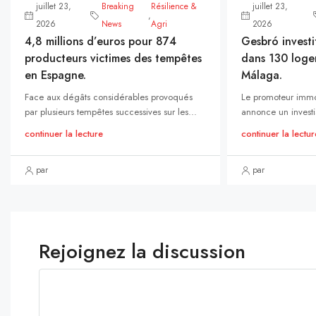
juillet 23,
Breaking
Résilience &
juillet 23,
,
2026
News
Agri
2026
4,8 millions d’euros pour 874
Gesbró investi
producteurs victimes des tempêtes
dans 130 loge
en Espagne.
Málaga.
Face aux dégâts considérables provoqués
Le promoteur immo
par plusieurs tempêtes successives sur les...
annonce un investi
continuer la lecture
continuer la lectur
par
par
Rejoignez la discussion