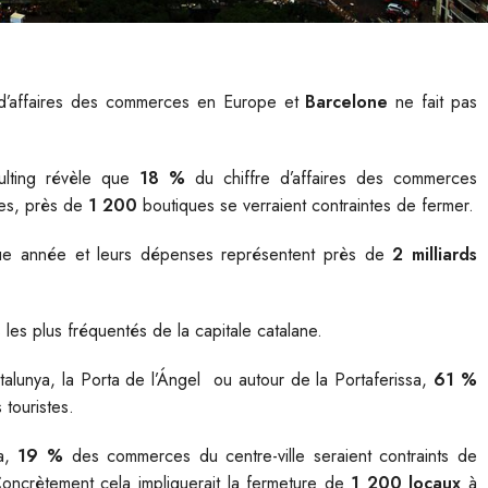
 d’affaires des commerces en Europe et
Barcelone
ne fait pas
lting révèle que
18 %
du chiffre d’affaires des commerces
tes, près de
1 200
boutiques se verraient contraintes de fermer.
aque année et leurs dépenses représentent près de
2 milliards
les plus fréquentés de la capitale catalane.
alunya, la Porta de l’Ángel ou autour de la Portaferissa,
61 %
touristes.
ta,
19 %
des commerces du centre-ville seraient contraints de
. Concrètement cela impliquerait la fermeture de
1 200 locaux
à