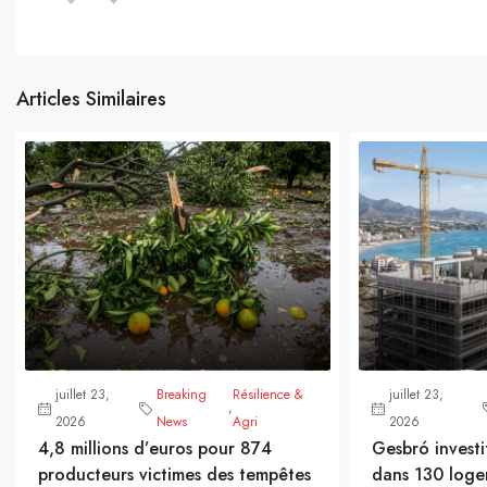
Articles Similaires
juillet 23,
Breaking
Résilience &
juillet 23,
,
2026
News
Agri
2026
4,8 millions d’euros pour 874
Gesbró investi
producteurs victimes des tempêtes
dans 130 loge