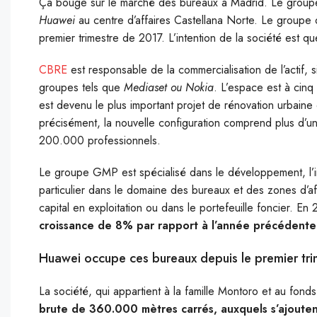
Ç
a bouge sur le marché des bureaux à Madrid. Le group
Huawei
au centre d’affaires Castellana Norte. Le group
premier trimestre de 2017. L’intention de la société est q
CBRE
est responsable de la commercialisation de l’actif, s
groupes tels que
Mediaset ou Nokia
. L’espace est à cinq
est devenu le plus important projet de rénovation urbaine
précisément, la nouvelle configuration comprend plus d’u
200.000 professionnels.
Le groupe GMP est spécialisé dans le développement, l’inv
particulier dans le domaine des bureaux et des zones d’affa
capital en exploitation ou dans le portefeuille foncier. En
croissance de 8% par rapport à l’année précédente
Huawei occupe ces bureaux depuis le premier tr
La société, qui appartient à la famille Montoro et au fon
brute de 360​.000 mètres carrés, auxquels s’ajouten