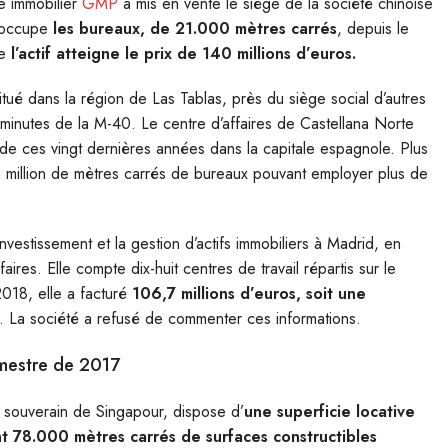
e immobilier
GMP
a mis en vente le siège de la société chinoise
e occupe
les bureaux, de 21.000 mètres carrés
, depuis le
ue
l’actif atteigne le prix de 140 millions d’euros.
itué dans la région de Las Tablas, près du siège social d’autres
 minutes de la M-40. Le centre d’affaires de Castellana Norte
 de ces vingt dernières années dans la capitale espagnole. Plus
n million de mètres carrés de bureaux pouvant employer plus de
estissement et la gestion d’actifs immobiliers à Madrid, en
ires. Elle compte dix-huit centres de travail répartis sur le
 2018, elle a facturé
106,7 millions d’euros, soit une
. La société a refusé de commenter ces informations.
imestre de 2017
ds souverain de Singapour, dispose d’
une superficie locative
t 78.000 mètres carrés de surfaces constructibles