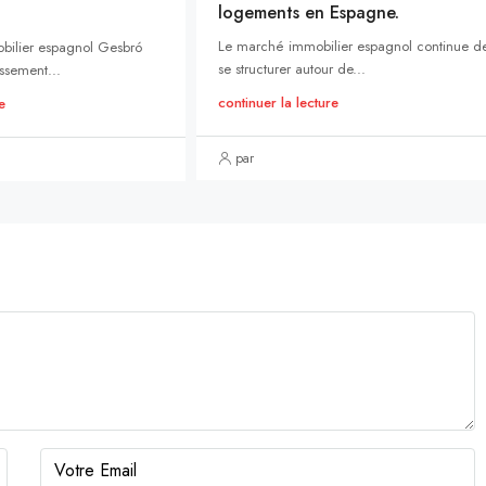
logements en Espagne.
Le marché immobilier espagnol continue d
bilier espagnol Gesbró
se structurer autour de...
ssement...
continuer la lecture
e
par