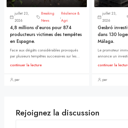
juillet 23,
Breaking
Résilience &
juillet 23,
,
2026
News
Agri
2026
4,8 millions d’euros pour 874
Gesbró investi
producteurs victimes des tempêtes
dans 130 loge
en Espagne.
Málaga.
Face aux dégâts considérables provoqués
Le promoteur immo
par plusieurs tempêtes successives sur les...
annonce un investi
continuer la lecture
continuer la lectur
par
par
Rejoignez la discussion