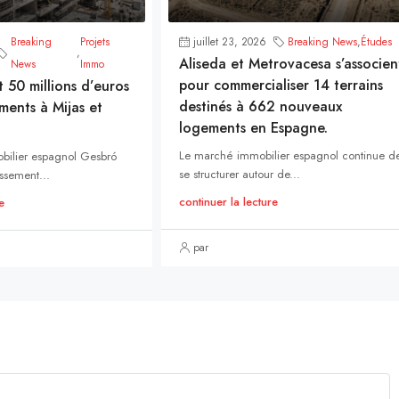
Breaking
Projets
juillet 23, 2026
Breaking News
,
Études
,
Aliseda et Metrovacesa s’associen
News
Immo
pour commercialiser 14 terrains
t 50 millions d’euros
destinés à 662 nouveaux
ments à Mijas et
logements en Espagne.
Le marché immobilier espagnol continue d
bilier espagnol Gesbró
se structurer autour de...
ssement...
continuer la lecture
e
par