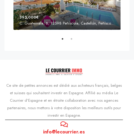
395,000€
C. Guatemala, 6, 12598 Peñíscola, Castellón, Peñíscola, Communauté valencienne
Prix
s'Agaró, Castell d'Aro, Platja d'Aro i s'Agaró, Bas-Ampurdan, Gérone, Catalogne, 17248, Espagne, Castell d'Aro, Catalogne, Espagne
Ce site de petites annonces est dédié aux acheteurs français, belges
et suisses qui souhaitent investir en Espagne. Affilié au média Le
Courrier d'Espagne et en étroite collaboration avec nos agences
partenaires, nous mettons à votre disposition les meilleurs outils pour
investir en Espagne.
info@lecourrier.es