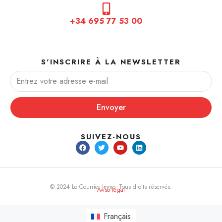
+34 695 77 53 00
S'INSCRIRE À LA NEWSLETTER
Envoyer
SUIVEZ-NOUS
© 2024 Le Courrier Immo. Tous droits réservés.
Aviso legal
Français