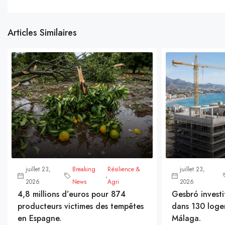
Articles Similaires
juillet 23,
Breaking
Résilience &
juillet 23,
,
2026
News
Agri
2026
4,8 millions d’euros pour 874
Gesbró investi
producteurs victimes des tempêtes
dans 130 loge
en Espagne.
Málaga.