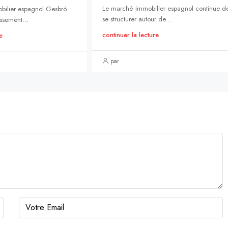
Le marché immobilier espagnol continue d
bilier espagnol Gesbró
se structurer autour de...
ssement...
continuer la lecture
e
par