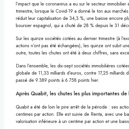
l’impact que le coronavirus a eu sur le secteur immobilie
trimestre, lorsque le Covid-19 a donné le ton aux marchés
réduit leur capitalisation de 34,3 %, une baisse encore p
boursier espagnol, qui a chuté de 28 % depuis le 31 dé
Sur les quinze sociétés cotées au dernier trimestre (à l’e
actions n’ont pas été échangées), les quinze ont subit un
outre, toutes les chutes ont été à deux chiffres, sans exc
Dans l’ensemble, les dix-sept sociétés immobilières cotées
globale de 11,33 milliards d’euros, contre 17,25 milliards
passé de 9.389 points à 6.758 points hier.
Après Quabit, les chutes les plus importantes de 
Quabit a été de loin le pire arrêt de la période : ses act
centimes par action. Elle est suivie de Renta, avec une
valorisation inférieure à un centime par action et une b