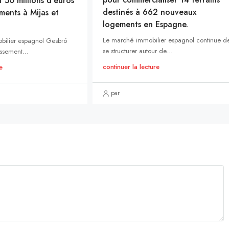
t 50 millions d’euros
destinés à 662 nouveaux
ments à Mijas et
logements en Espagne.
Le marché immobilier espagnol continue d
bilier espagnol Gesbró
se structurer autour de...
ssement...
continuer la lecture
e
par