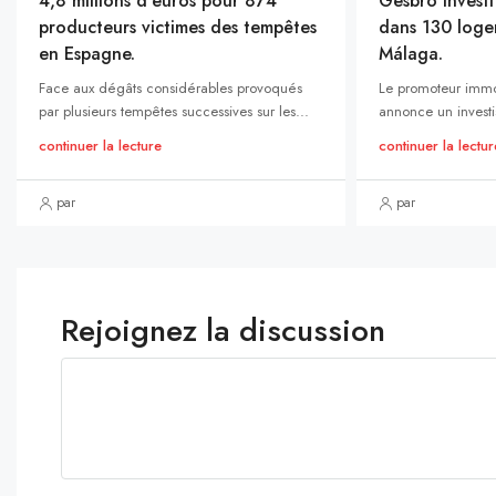
4,8 millions d’euros pour 874
Gesbró investi
producteurs victimes des tempêtes
dans 130 loge
en Espagne.
Málaga.
Face aux dégâts considérables provoqués
Le promoteur immo
par plusieurs tempêtes successives sur les...
annonce un investi
continuer la lecture
continuer la lectur
par
par
Rejoignez la discussion