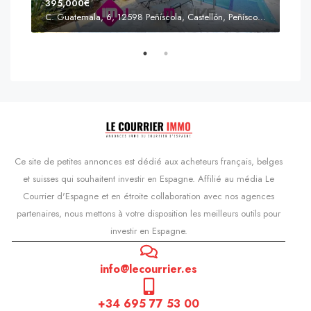
395,000€
C. Guatemala, 6, 12598 Peñíscola, Castellón, Peñíscola, Communauté valencienne
Prix
s'Agaró, Castell d'Aro, Platja d'Aro i s'Agaró, Bas-Ampurdan, Gérone, Catalogne, 17248, Espagne, Castell d'Aro, Catalogne, Espagne
Ce site de petites annonces est dédié aux acheteurs français, belges
et suisses qui souhaitent investir en Espagne. Affilié au média Le
Courrier d'Espagne et en étroite collaboration avec nos agences
partenaires, nous mettons à votre disposition les meilleurs outils pour
investir en Espagne.
info@lecourrier.es
+34 695 77 53 00