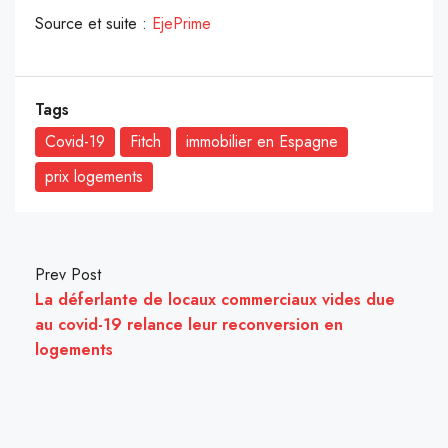
Source et suite :
EjePrime
Tags
Covid-19
Fitch
immobilier en Espagne
prix logements
Prev Post
La déferlante de locaux commerciaux vides due
au covid-19 relance leur reconversion en
logements