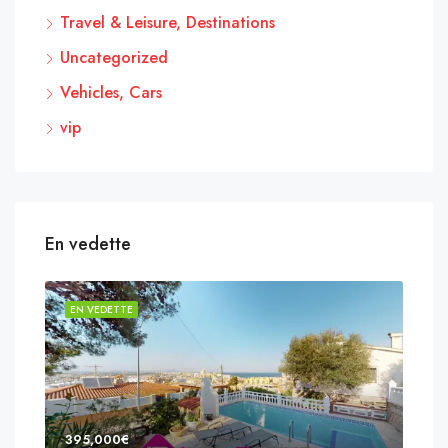
Travel & Leisure, Destinations
Uncategorized
Vehicles, Cars
vip
En vedette
EN VEDETTE
EN 
395,000€