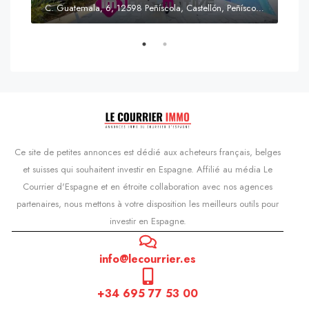
C. Guatemala, 6, 12598 Peñíscola, Castellón, Peñíscola, Communauté valencienne
Prix
s'Agaró, Castell d'Aro, Platja d'Aro i s'Agaró, Bas-Ampurdan, Gérone, Catalogne, 17248, Espagne, Castell d'Aro, Catalogne, Espagne
Ce site de petites annonces est dédié aux acheteurs français, belges
et suisses qui souhaitent investir en Espagne. Affilié au média Le
Courrier d'Espagne et en étroite collaboration avec nos agences
partenaires, nous mettons à votre disposition les meilleurs outils pour
investir en Espagne.
info@lecourrier.es
+34 695 77 53 00