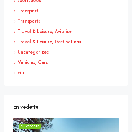
sportsbook
Transport
Transports
Travel & Leisure, Aviation
Travel & Leisure, Destinations
Uncategorized
Vehicles, Cars
vip
En vedette
EN VEDETTE
EN 