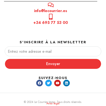
info@lecourrier.es
+34 695 77 53 00
S'INSCRIRE À LA NEWSLETTER
Envoyer
SUIVEZ-NOUS
© 2024 Le Courrier Immo. Tous droits réservés.
Aviso legal