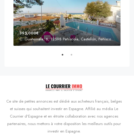
395,000€
C. Guatemala, 6, 12598 Peñíscola, Castellón, Peñíscola, Communauté valencienne
Prix
s'Agaró, Castell d'Aro, Platja d'Aro i s'Agaró, Bas-Ampurdan, Gérone, Catalogne, 17248, Espagne, Castell d'Aro, Catalogne, Espagne
Ce site de petites annonces est dédié aux acheteurs français, belges
et suisses qui souhaitent investir en Espagne. Affilié au média Le
Courrier d'Espagne et en étroite collaboration avec nos agences
partenaires, nous mettons à votre disposition les meilleurs outils pour
investir en Espagne.