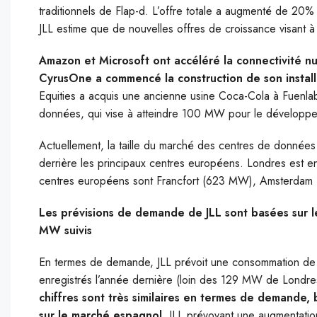
traditionnels de Flap-d. L’offre totale a augmenté de 20
JLL estime que de nouvelles offres de croissance visant à 
Amazon et Microsoft ont accéléré la connectivité n
CyrusOne a commencé la construction de son instal
Equities a acquis une ancienne usine Coca-Cola à Fuenl
données, qui vise à atteindre 100 MW pour le développem
Actuellement, la taille du marché des centres de données
derrière les principaux centres européens. Londres est e
centres européens sont Francfort (623 MW), Amsterdam
Les prévisions de demande de JLL sont basées sur
MW suivis
En termes de demande, JLL prévoit une consommation de
enregistrés l’année dernière (loin des 129 MW de Londre
chiffres sont très similaires en termes de demande,
sur le marché espagnol
, JLL prévoyant une augmentatio