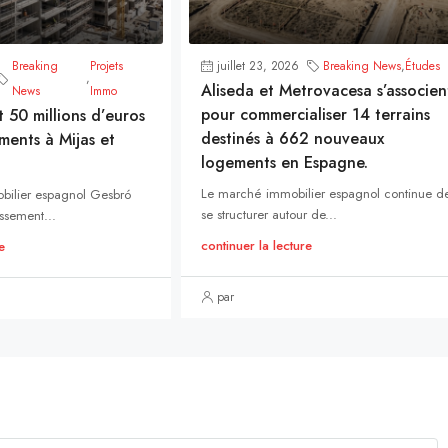
Breaking
Projets
juillet 23, 2026
Breaking News
,
Études
,
Aliseda et Metrovacesa s’associen
News
Immo
pour commercialiser 14 terrains
t 50 millions d’euros
destinés à 662 nouveaux
ments à Mijas et
logements en Espagne.
Le marché immobilier espagnol continue d
bilier espagnol Gesbró
se structurer autour de...
ssement...
continuer la lecture
e
par