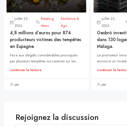
juillet 23,
Breaking
Résilience &
juillet 23,
,
2026
News
Agri
2026
4,8 millions d’euros pour 874
Gesbró investi
producteurs victimes des tempêtes
dans 130 loge
en Espagne.
Málaga.
Face aux dégâts considérables provoqués
Le promoteur immo
par plusieurs tempêtes successives sur les...
annonce un investi
continuer la lecture
continuer la lectur
par
par
Rejoignez la discussion