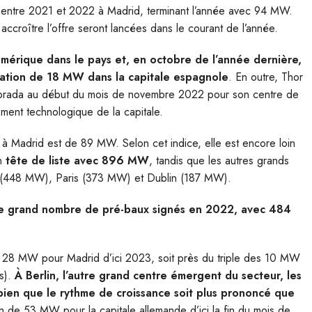
% entre 2021 et 2022 à Madrid, terminant l’année avec 94 MW.
accroître l’offre seront lancées dans le courant de l’année.
umérique dans le pays et, en octobre de l’année dernière,
lation de 18 MW dans la capitale espagnole
. En outre, Thor
abrada au début du mois de novembre 2022 pour son centre de
ent technologique de la capitale.
 à Madrid est de 89 MW. Selon cet indice, elle est encore loin
n
tête de liste avec 896 MW
, tandis que les autres grands
 (448 MW), Paris (373 MW) et Dublin (187 MW).
 le grand nombre de pré-baux signés en 2022, avec 484
 28 MW pour Madrid d’ici 2023, soit près du triple des 10 MW
s).
À Berlin, l’autre grand centre émergent du secteur, les
 bien que le rythme de croissance soit plus prononcé que
n de 53 MW pour la capitale allemande d’ici la fin du mois de