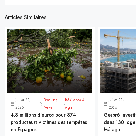
Articles Similaires
juillet 23,
Breaking
Résilience &
juillet 23,
,
2026
News
Agri
2026
4,8 millions d’euros pour 874
Gesbró investi
producteurs victimes des tempêtes
dans 130 loge
en Espagne.
Málaga.