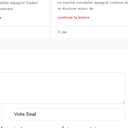
Le marché immobilier espagnol continue d
bilier espagnol Gesbró
se structurer autour de...
ssement...
continuer la lecture
e
par