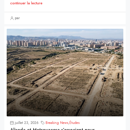
continuer la lecture
par
juillet 23, 2026
Breaking News
,
Études
Aliseda et Metrovacesa s’associent pour