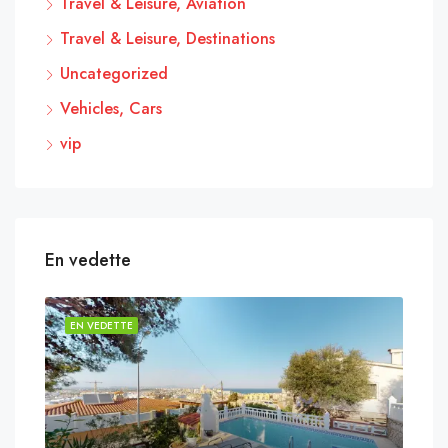
Travel & Leisure, Aviation
Travel & Leisure, Destinations
Uncategorized
Vehicles, Cars
vip
En vedette
EN VEDETTE
EN 