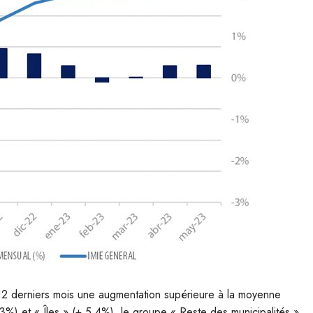
2 derniers mois une augmentation supérieure à la moyenne
,3%) et « Îles » (+ 5,4%), le groupe « Reste des municipalités »