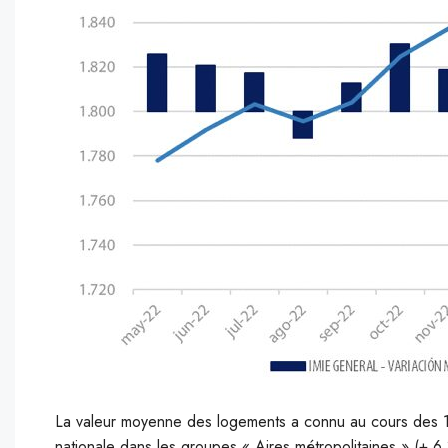
La valeur moyenne des logements a connu au cours des 1
nationale dans les groupes « Aires métropolitaines » (+ 6