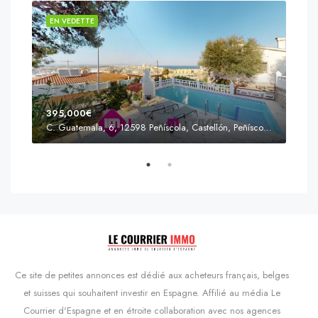
EN VEDETTE
EN 
395,000€
C. Guatemala, 6, 12598 Peñíscola, Castellón, Peñíscola, Communauté valencienne
Prix
s'Agaró, Castell d'Aro, Platja d'Aro i s'Agaró, Bas-Ampurdan, Gérone, Catalogne, 17248, Espagne, Castell d'Aro, Catalogne, Espagne
Ce site de petites annonces est dédié aux acheteurs français, belges
et suisses qui souhaitent investir en Espagne. Affilié au média Le
Courrier d'Espagne et en étroite collaboration avec nos agences