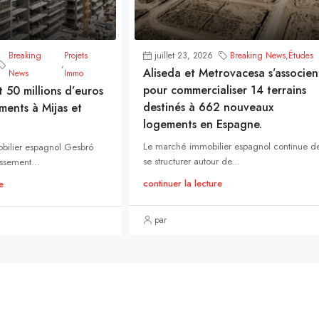
Breaking
Projets
juillet 23, 2026
Breaking News
,
Études
,
Aliseda et Metrovacesa s’associen
News
Immo
pour commercialiser 14 terrains
t 50 millions d’euros
destinés à 662 nouveaux
ments à Mijas et
logements en Espagne.
Le marché immobilier espagnol continue d
bilier espagnol Gesbró
se structurer autour de...
ssement...
continuer la lecture
e
par