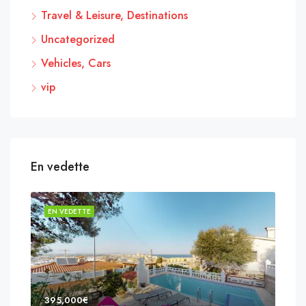
Travel & Leisure, Destinations
Uncategorized
Vehicles, Cars
vip
En vedette
EN VEDETTE
EN 
395,000€