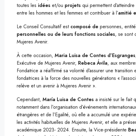
toutes les
idées
et/ou
projets
qui permettent d’atteindre
entre les hommes et les femmes et contribuer à l’
amitié 
Le Conseil Consultatif est
composé de
personnes, entités
personnelles ou de leurs fonctions sociales
, se sont 
Mujeres Avenir.
À cette occasion,
Maria Luisa de Contes d’Esgranges
Exécutive de Mujeres Avenir,
Rebeca Ávila
, aux membres
Fondatrice a réaffirmé sa volonté d’assurer une transition 
fondatrices à la force des nouvelles générations « l’asso
relève et un avenir à Mujeres Avenir ».
Cependant,
María Luisa de Contes
a insisté sur le fait
notamment dans l’organisation d’événements internationaux
étrangères et de l’Egalité, où elle a accumulé une expéri
les activités habituelles de Mujeres Avenir, et elle a pré
académique 2023- 2024. Ensuite, la Vice-présidente
Bea