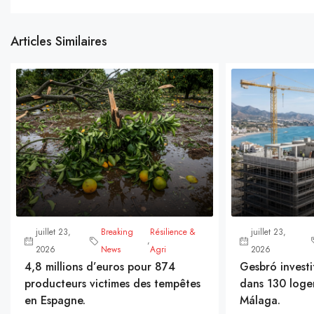
Articles Similaires
juillet 23,
Breaking
Résilience &
juillet 23,
,
2026
News
Agri
2026
4,8 millions d’euros pour 874
Gesbró investi
producteurs victimes des tempêtes
dans 130 loge
en Espagne.
Málaga.