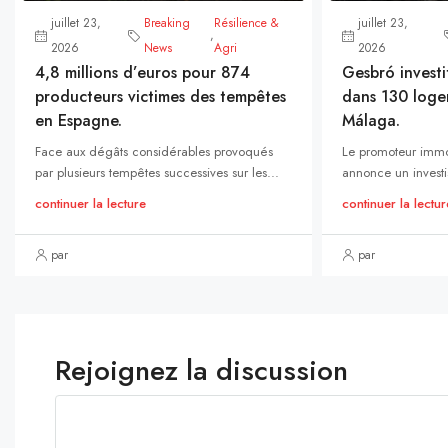
juillet 23,
Breaking
Résilience &
juillet 23,
,
2026
News
Agri
2026
4,8 millions d’euros pour 874
Gesbró investi
producteurs victimes des tempêtes
dans 130 loge
en Espagne.
Málaga.
Face aux dégâts considérables provoqués
Le promoteur immo
par plusieurs tempêtes successives sur les...
annonce un investi
continuer la lecture
continuer la lectur
par
par
Rejoignez la discussion