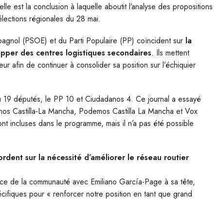
lle est la conclusion à laquelle aboutit l’analyse des propositions
élections régionales du 28 mai.
pagnol (PSOE) et du Parti Populaire (PP) coïncident sur
la
opper des centres logistiques secondaires
. Ils mettent
eur afin de continuer à consolider sa position sur l’échiquier
u 19 députés, le PP 10 et Ciudadanos 4. Ce journal a essayé
anos Castilla-La Mancha, Podemos Castilla La Mancha et Vox
ont incluses dans le programme, mais il n’a pas été possible
dent sur la nécessité d’améliorer le réseau routier
orce de la communauté avec Emiliano García-Page à sa tête,
cifiques pour « renforcer notre position en tant que grand