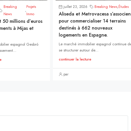
Breaking
Projets
juillet 23, 2026
Breaking News
,
Études
,
Aliseda et Metrovacesa s’associen
News
Immo
pour commercialiser 14 terrains
t 50 millions d’euros
destinés à 662 nouveaux
ments à Mijas et
logements en Espagne.
Le marché immobilier espagnol continue d
bilier espagnol Gesbró
se structurer autour de...
ssement...
continuer la lecture
e
par