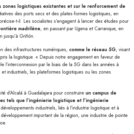
s zones logistiques existantes et sur le renforcement de
tiatives des ports secs et des plates-formes logistiques, en
précise-t-il. Les socialistes s’engagent à lancer des études pour
rontière madrilène
, en passant par Ugena et Carranque, en
 jusqu’à Griñón.
ion des infrastructures numériques,
comme le réseau 5G
, visant
ompris la logistique. « Depuis notre engagement en faveur de
le l’interconnexion par le biais de la 5G dans les années à
 et industriels, les plateformes logistiques ou les zones
sité d’Alcalá à Guadalajara pour construire
un campus de
 tels que l’ingénierie logistique et l’ingénierie
éveloppements industriels, liés à l’industrie logistique et à
un développement important de la région, une industrie de pointe
soe.