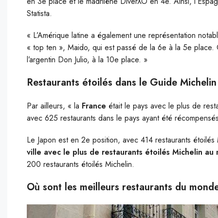
en 3e place et le madrilène DiverXO en 4e. Ainsi, l’Espa
Statista.
« L’Amérique latine a également une représentation notabl
« top ten », Maido, qui est passé de la 6e à la 5e place. 
l’argentin Don Julio, à la 10e place. »
Restaurants étoilés dans le Guide Michelin
Par ailleurs, « la
France
était le pays avec le plus de rest
avec 625 restaurants dans le pays ayant été récompensés d
Le Japon est en 2e position, avec 414 restaurants étoilés 
ville avec le plus de restaurants étoilés Michelin a
200 restaurants étoilés Michelin.
Où sont les meilleurs restaurants du mond