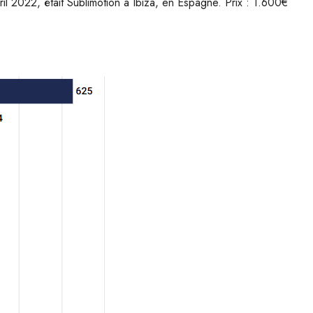
ril 2022, était Sublimotion à Ibiza, en Espagne. Prix : 1.600€