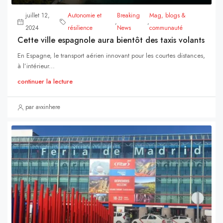
juillet 12,
Autonomie et
Breaking
Mag, blogs &
,
,
2024
résilience
News
communauté
Cette ville espagnole aura bientôt des taxis volants
En Espagne, le transport aérien innovant pour les courtes distances,
à l’intérieur...
continuer la lecture
par avxinhere