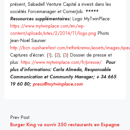
présent, Sabadell Venture Capital a investi dans les
sociétés Forcemanager et CornerJob.
*****
Ressources supplémentaires:
Logo MyTwinPlace:
https://www.mytwinplace.com/en/wp-
content/uploads/sites/2/2014/11/logo.png
Photo
Jean-Noël Saunier:
http://bcn.ouisharefest.com/rethinkremix/assets/images/spe
Captures d’écran: (
1
); (
2
); (
3
) Dossier de presse et
plus:
https://www.mytwinplace.com/fr/presse/
Pour
plus d’informations:
Carla Almeda, Responsable
Communication et Community Manager;
+ 34 665
19 60 80;
press@mytwinplace.com
Prev Post
Burger King va ouvrir 350 restaurants en Espagne