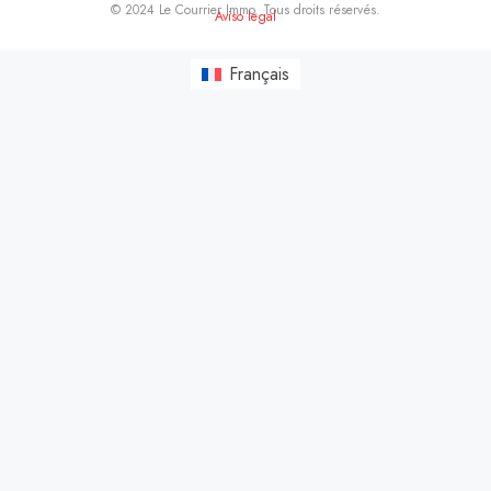
© 2024 Le Courrier Immo. Tous droits réservés.
Aviso legal
Français