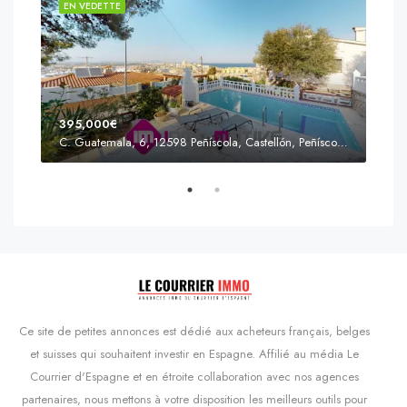
EN VEDETTE
EN 
395,000€
C. Guatemala, 6, 12598 Peñíscola, Castellón, Peñíscola, Communauté valencienne
Prix
s'Agaró, Castell d'Aro, Platja d'Aro i s'Agaró, Bas-Ampurdan, Gérone, Catalogne, 17248, Espagne, Castell d'Aro, Catalogne, Espagne
Ce site de petites annonces est dédié aux acheteurs français, belges
et suisses qui souhaitent investir en Espagne. Affilié au média Le
Courrier d'Espagne et en étroite collaboration avec nos agences
partenaires, nous mettons à votre disposition les meilleurs outils pour