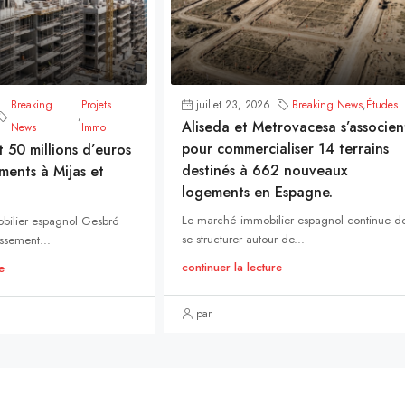
Breaking
Projets
juillet 23, 2026
Breaking News
,
Études
,
Aliseda et Metrovacesa s’associen
News
Immo
pour commercialiser 14 terrains
t 50 millions d’euros
destinés à 662 nouveaux
ments à Mijas et
logements en Espagne.
Le marché immobilier espagnol continue d
bilier espagnol Gesbró
se structurer autour de...
ssement...
continuer la lecture
e
par