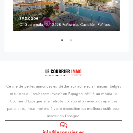
395,000€
C. Guatemala, 6, 12598 Peñíscola, Castellón, Peñíscola, Communauté valencienne
Prix
s'Agaró, Castell d'Aro, Platja d'Aro i s'Agaró, Bas-Ampurdan, Gérone, Catalogne, 17248, Espagne, Castell d'Aro, Catalogne, Espagne
Ce site de petites annonces est dédié aux acheteurs français, belges
et suisses qui souhaitent investir en Espagne. Affilié au média Le
Courrier d'Espagne et en étroite collaboration avec nos agences
partenaires, nous mettons à votre disposition les meilleurs outils pour
investir en Espagne.
info@lecourrier.es