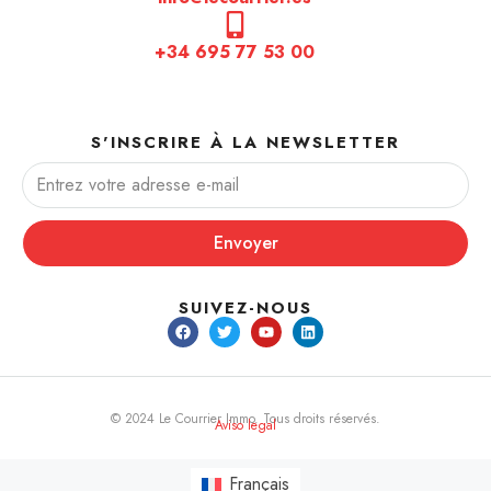
+34 695 77 53 00
S'INSCRIRE À LA NEWSLETTER
Envoyer
SUIVEZ-NOUS
© 2024 Le Courrier Immo. Tous droits réservés.
Aviso legal
Français